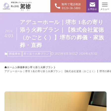
無料で電話相談
0120-58-5800
お問合せ
メニュー
アデューホール｜堺市 1名の寄り
添う火葬プラン｜【株式会社駕徳
2026
4/03
（かごとく）】堺市の葬儀・家族
葬・直葬
2025年6月30日
2026年4月3日
葬儀事例
寄り添う火葬プラン
ホーム
葬儀事例
寄り添う火葬プラン
アデューホール｜堺市 1名の寄り添う火葬プラン｜【株式会社駕徳（かごとく）】堺市の葬