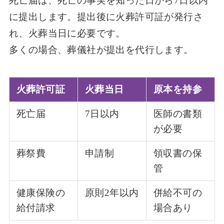
死亡届は、死亡の事実を知った日から7日以内
に提出します。提出後に火葬許可証が発行さ
れ、火葬当日に必要です。
多くの場合、葬儀社が提出を代行します。
火葬許可証
火葬当日
原本を持参
死亡届
7日以内
医師の書類
が必要
葬祭費
申請制
領収書の保
管
健康保険の
原則2年以内
併給不可の
給付請求
場合あり