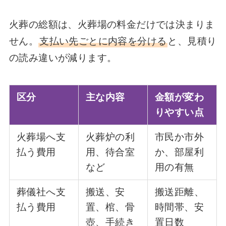
火葬の総額は、火葬場の料金だけでは決まりま
せん。
支払い先ごとに内容を分ける
と、見積り
の読み違いが減ります。
区分
主な内容
金額が変わ
りやすい点
火葬場へ支
火葬炉の利
市民か市外
払う費用
用、待合室
か、部屋利
など
用の有無
葬儀社へ支
搬送、安
搬送距離、
払う費用
置、棺、骨
時間帯、安
壺、手続き
置日数