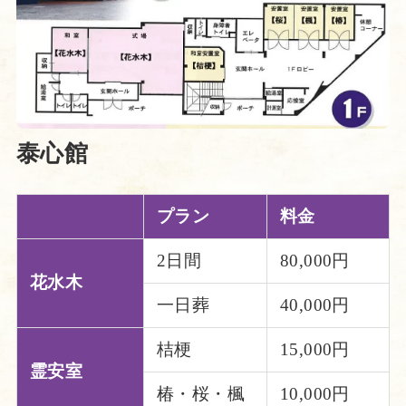
泰心館
プラン
料金
2日間
80,000円
花水木
一日葬
40,000円
桔梗
15,000円
霊安室
椿・桜・楓
10,000円