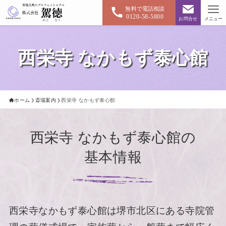
無料で電話相談
0120-58-5800
お問合せ
メニュー
西栄寺 なかもず泰心館
ホーム
斎場案内
西栄寺 なかもず泰心館
西栄寺 なかもず泰心館の
基本情報
西栄寺なかもず泰心館は堺市北区にある寺院管