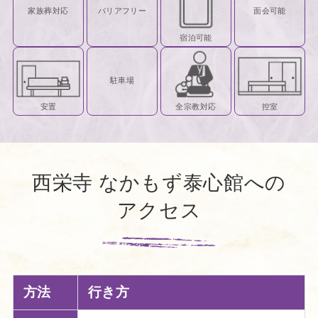
家族葬対応
バリアフリー
面会可能
宿泊可能
駐車場
安置
全宗教対応
控室
西栄寺 なかもず泰心館への
アクセス
方法
行き方