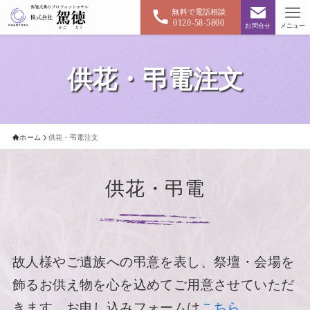
無料で電話相談
0120-58-5800
お問合せ
メニュー
供花・弔電注文
ホーム
供花・弔電注文
供花・弔電
故人様やご遺族への弔意を表し、祭壇・会場を
飾るお供え物を心を込めてご用意させていただ
きます。お申し込みフォームは
こちら
。