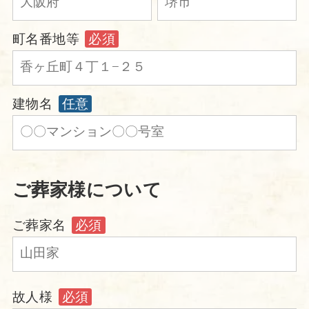
町名番地等
必須
建物名
任意
ご葬家様について
ご葬家名
必須
故人様
必須