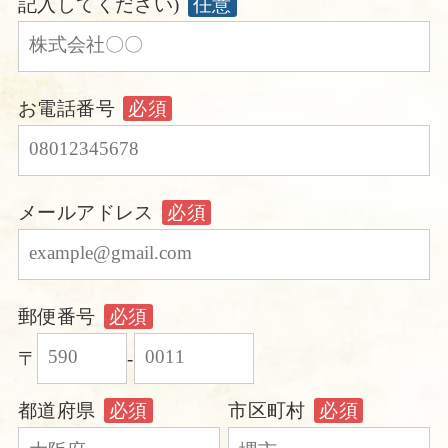
記入してください)
任意
お電話番号
必須
メールアドレス
必須
郵便番号
必須
〒
-
都道府県
必須
市区町村
必須