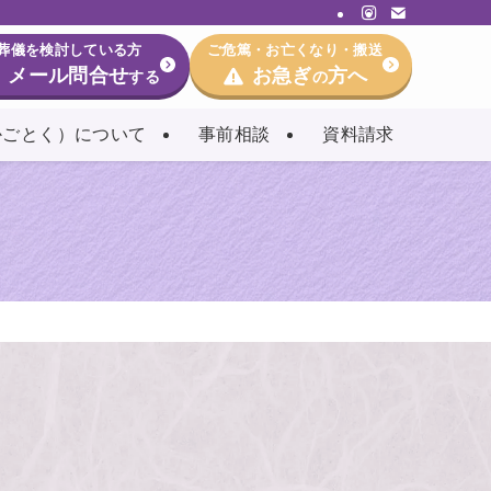
葬儀を検討している方
ご危篤・お亡くなり・搬送
メール問合せ
お急ぎ
方へ
する
の
かごとく）について
事前相談
資料請求