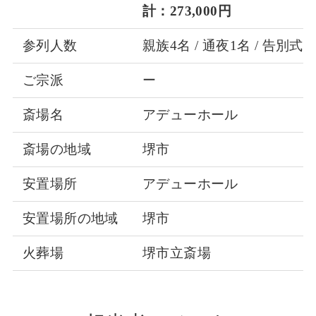
計：273,000円
参列人数
親族4名 / 通夜1名 / 告別式4
ご宗派
ー
斎場名
アデューホール
斎場の地域
堺市
安置場所
アデューホール
安置場所の地域
堺市
火葬場
堺市立斎場