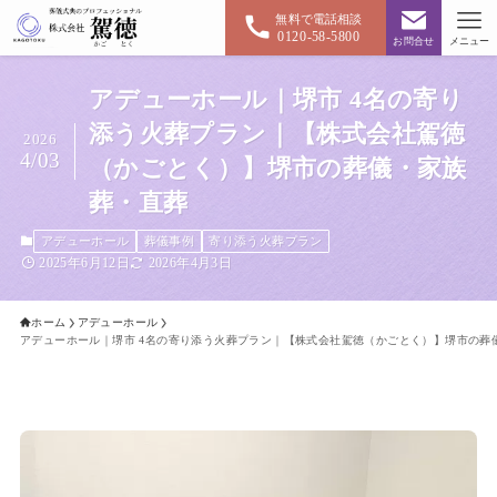
無料で電話相談
0120-58-5800
お問合せ
メニュー
アデューホール｜堺市 4名の寄り
添う火葬プラン｜【株式会社駕徳
2026
4/03
（かごとく）】堺市の葬儀・家族
葬・直葬
アデューホール
葬儀事例
寄り添う火葬プラン
2025年6月12日
2026年4月3日
ホーム
アデューホール
アデューホール｜堺市 4名の寄り添う火葬プラン｜【株式会社駕徳（かごとく）】堺市の葬