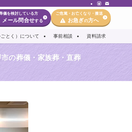
葬儀を検討している方
ご危篤・お亡くなり・搬送
メール問合せ
お急ぎ
方へ
する
の
かごとく）について
事前相談
資料請求
堺市の葬儀・家族葬・直葬