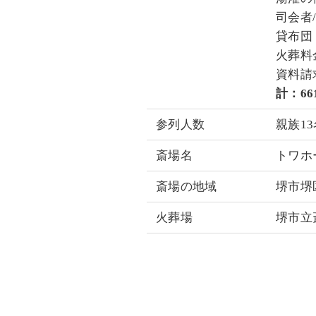
司会者/
貸布団：
火葬料金
資料請求
計：661
参列人数
親族13
斎場名
トワホ
斎場の地域
堺市堺
火葬場
堺市立