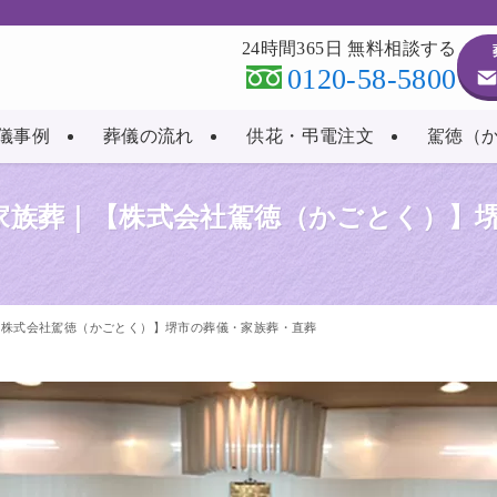
24時間365日 無料相談する
0120-58-5800
儀事例
葬儀の流れ
供花・弔電注文
駕徳（
の家族葬｜【株式会社駕徳（かごとく）】
｜【株式会社駕徳（かごとく）】堺市の葬儀・家族葬・直葬