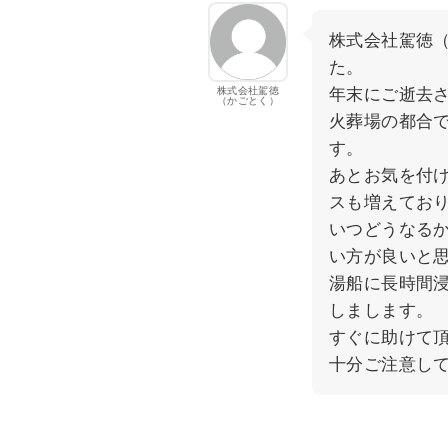
株式会社駕徳
た。
株式会社駕徳
年末にご逝去
（かごとく）
火葬場の都合
す。
あとお気を付
スも増えてお
いつどうなる
い方が良いと
湯船に長時間
しまします。
すぐに助けて
十分ご注意し