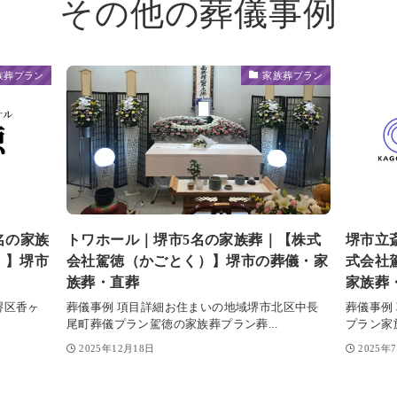
その他の葬儀事例
族葬プラン
家族葬プラン
名の家族
トワホール｜堺市5名の家族葬｜【株式
堺市立
）】堺市
会社駕徳（かごとく）】堺市の葬儀・家
式会社
族葬・直葬
家族葬
堺区香ヶ
葬儀事例 項目詳細お住まいの地域堺市北区中長
葬儀事例
尾町葬儀プラン駕徳の家族葬プラン葬...
プラン家
2025年12月18日
2025年