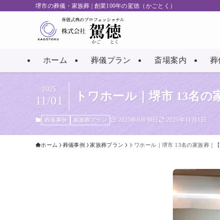
堺市の葬儀・家族葬 | 創業100年の駕徳（かごとく）
ホーム
葬儀プラン
斎場案内
葬
2025
トワホール｜堺市 13名
11/01
2025年6月30日
2025年11月1日
葬儀事例
家族葬プラン
ホーム
葬儀事例
家族葬プラン
トワホール｜堺市 13名の家族葬