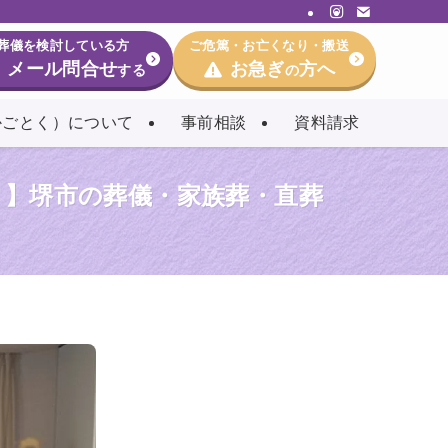
葬儀を検討している方
ご危篤・お亡くなり・搬送
メール問合せ
お急ぎ
方へ
する
の
かごとく）について
事前相談
資料請求
）】堺市の葬儀・家族葬・直葬