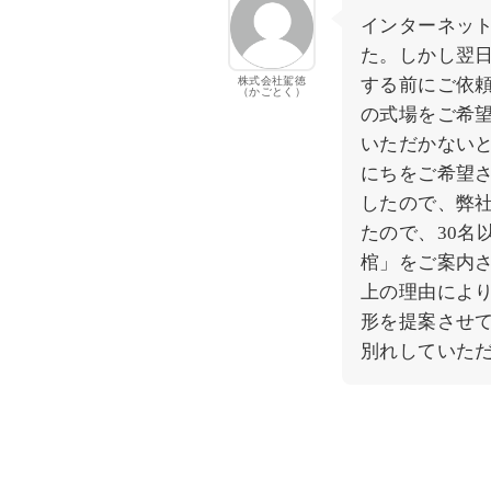
インターネッ
た。しかし翌
株式会社駕徳
する前にご依
（かごとく）
の式場をご希
いただかない
にちをご希望さ
したので、弊
たので、30名
棺」をご案内
上の理由によ
形を提案させ
別れしていた