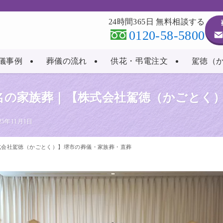
24時間365日 無料相談する
0120-58-5800
儀事例
葬儀の流れ
供花・弔電注文
駕徳（
0名の家族葬｜【株式会社駕徳（かごとく
025年11月1日
株式会社駕徳（かごとく）】堺市の葬儀・家族葬・直葬