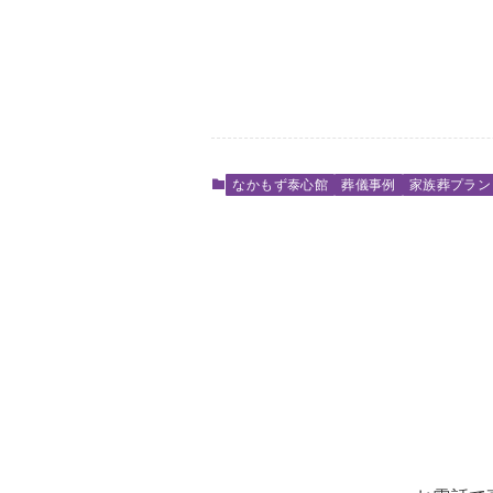
なかもず泰心館
葬儀事例
家族葬プラン