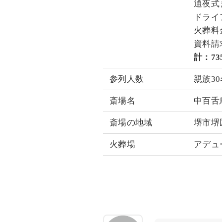
通夜式
ドライア
火葬料金
資料請求
計：735
参列人数
親族30
斎場名
中百舌
斎場の地域
堺市堺
火葬場
アデュ