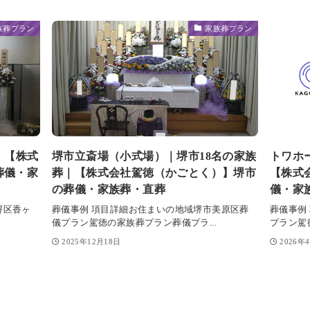
族葬プラン
家族葬プラン
｜【株式
堺市立斎場（小式場）｜堺市18名の家族
トワホ
葬儀・家
葬｜【株式会社駕徳（かごとく）】堺市
【株式
の葬儀・家族葬・直葬
儀・家
堺区香ヶ
葬儀事例 項目詳細お住まいの地域堺市美原区葬
葬儀事例
儀プラン駕徳の家族葬プラン葬儀プラ...
プラン駕
2025年12月18日
2026年