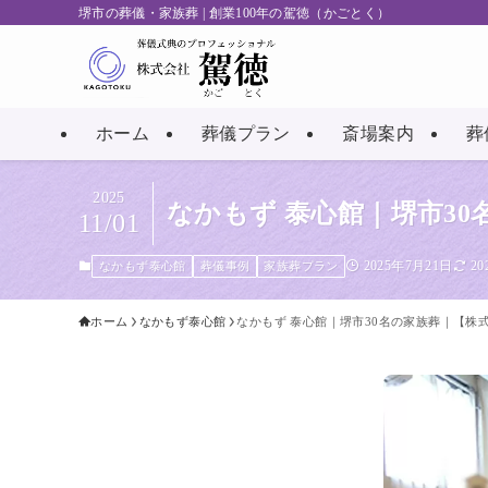
堺市の葬儀・家族葬 | 創業100年の駕徳（かごとく）
ホーム
葬儀プラン
斎場案内
葬
2025
なかもず 泰心館｜堺市3
11/01
2025年7月21日
2
なかもず泰心館
葬儀事例
家族葬プラン
ホーム
なかもず泰心館
なかもず 泰心館｜堺市30名の家族葬｜【