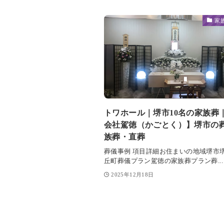
家
トワホール｜堺市10名の家族葬
会社駕徳（かごとく）】堺市の
族葬・直葬
葬儀事例 項目詳細お住まいの地域堺市
丘町葬儀プラン駕徳の家族葬プラン葬...
2025年12月18日