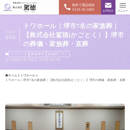
無料で電話相談
0120-58-5800
お問合せ
メニュー
トワホール｜堺市7名の家族葬｜
2026
【株式会社駕徳(かごとく）】堺市
4/03
の葬儀・家族葬・直葬
トワホール
葬儀事例
家族葬プラン
2026年1月19日
2026年4月3日
ホーム
トワホール
トワホール｜堺市7名の家族葬｜【株式会社駕徳(かごとく）】堺市の葬儀・家族葬・直葬