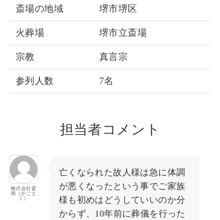
斎場の地域
堺市堺区
火葬場
堺市立斎場
宗教
真言宗
参列人数
7名
担当者コメント
亡くなられた故人様は急に体調
が悪くなったという事でご家族
株式会社駕
徳（かごと
様も初めはどうしていいのか分
く）
からず、10年前に葬儀を行った