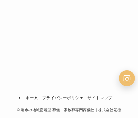
ホーム
プライバシーポリシー
サイトマップ
©
堺市の地域密着型 葬儀・家族葬専門葬儀社｜株式会社駕徳
無料相談24時間365日対応
資料請求で
2万円割引！
無料相談
無料資料請求