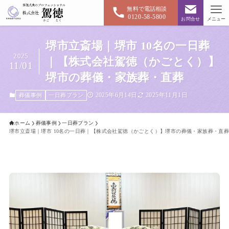
無料で電話相談
0120-58-5800
お問合せ
メニュー
堺市立斎場｜堺市 10名の一日葬
2025
｜【株式会社駕徳（かごとく）】
11/01
堺市の葬儀・家族葬・直葬
2025年6月14日
2025年11月1日
葬儀事例
一日葬プラン
ホーム
葬儀事例
一日葬プラン
堺市立斎場｜堺市 10名の一日葬｜【株式会社駕徳（かごとく）】堺市の葬儀・家族葬・直