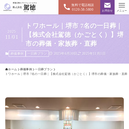
無料で電話相談
0120-58-5800
お問合せ
メニュー
トワホール｜堺市 7名の一日葬｜
2025
【株式会社駕徳（かごとく）】堺
11/01
市の葬儀・家族葬・直葬
2025年6月30日
2025年11月1日
葬儀事例
一日葬プラン
ホーム
葬儀事例
一日葬プラン
トワホール｜堺市 7名の一日葬｜【株式会社駕徳（かごとく）】堺市の葬儀・家族葬・直葬