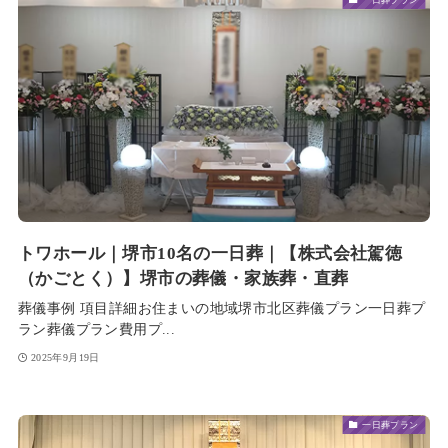
一日葬プラン
トワホール｜堺市10名の一日葬｜【株式会社駕徳
（かごとく）】堺市の葬儀・家族葬・直葬
葬儀事例 項目詳細お住まいの地域堺市北区葬儀プラン一日葬プ
ラン葬儀プラン費用プ...
2025年9月19日
一日葬プラン