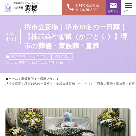
無料で電話相談
0120-58-5800
お問合せ
メニュー
堺市立斎場｜堺市18名の一日葬｜
2026
【株式会社駕徳（かごとく）】堺
4/03
市の葬儀・家族葬・直葬
葬儀事例
一日葬プラン
堺市立斎場
2025年9月16日
2026年4月3日
ホーム
葬儀事例
一日葬プラン
堺市立斎場｜堺市18名の一日葬｜【株式会社駕徳（かごとく）】堺市の葬儀・家族葬・直葬