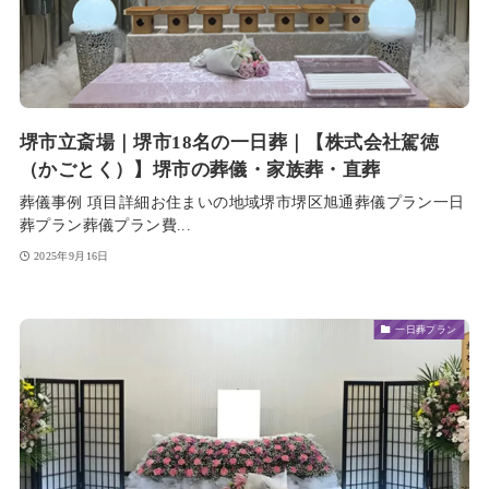
堺市立斎場｜堺市18名の一日葬｜【株式会社駕徳
（かごとく）】堺市の葬儀・家族葬・直葬
葬儀事例 項目詳細お住まいの地域堺市堺区旭通葬儀プラン一日
葬プラン葬儀プラン費...
2025年9月16日
一日葬プラン