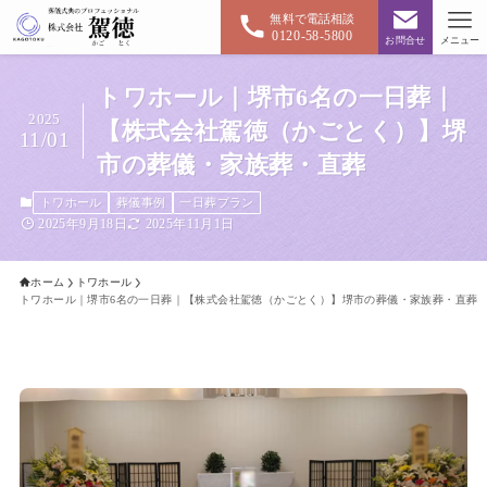
無料で電話相談
0120-58-5800
お問合せ
メニュー
トワホール｜堺市6名の一日葬｜
2025
【株式会社駕徳（かごとく）】堺
11/01
市の葬儀・家族葬・直葬
トワホール
葬儀事例
一日葬プラン
2025年9月18日
2025年11月1日
ホーム
トワホール
トワホール｜堺市6名の一日葬｜【株式会社駕徳（かごとく）】堺市の葬儀・家族葬・直葬