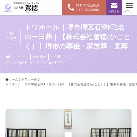
無料で電話相談
0120-58-5800
お問合せ
メニュー
トワホール｜堺市堺区石津町2名
2026
の一日葬｜【株式会社駕徳(かごと
6/27
く）】堺市の葬儀・家族葬・直葬
トワホール
葬儀事例
一日葬プラン
2026年6月10日
2026年6月27日
ホーム
トワホール
トワホール｜堺市堺区石津町2名の一日葬｜【株式会社駕徳(かごとく）】堺市の葬儀・家族