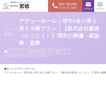
無料で電話相談
0120-58-5800
お問合せ
メニュー
アデューホール｜堺市6名の寄り
添う火葬プラン｜【株式会社駕徳
2026
4/03
（かごとく）】堺市の葬儀・家族
葬・直葬
アデューホール
葬儀事例
寄り添う火葬プラン
2025年12月18日
2026年4月3日
ホーム
アデューホール
アデューホール｜堺市6名の寄り添う火葬プラン｜【株式会社駕徳（かごとく）】堺市の葬